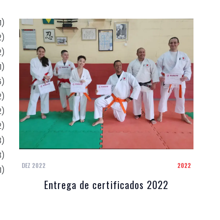
1)
2)
2)
1)
6)
2)
2)
2)
3)
3)
DEZ 2022
2022
1)
Entrega de certificados 2022