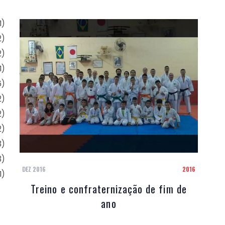
1)
2)
2)
1)
6)
2)
2)
2)
3)
3)
DEZ 2016
2016
1)
Treino e confraternização de fim de
ano