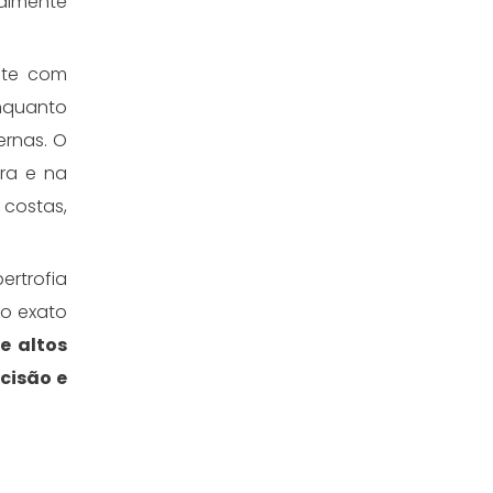
almente
nte com
enquanto
ernas. O
ura e na
 costas,
rtrofia
o exato
e altos
cisão e