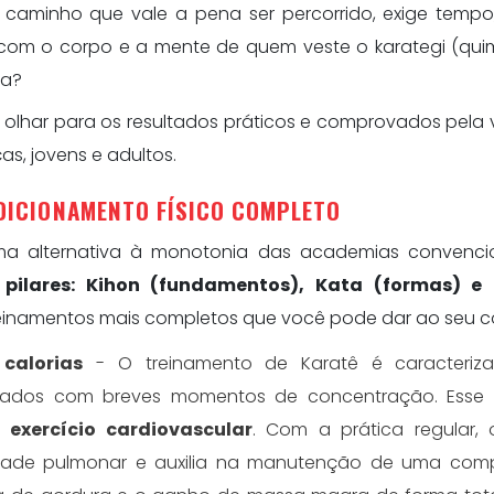
aminho que vale a pena ser percorrido, exige tempo,
com o corpo e a mente de quem veste o karategi (qui
na?
e olhar para os resultados práticos e comprovados pela 
as, jovens e adultos.
NDICIONAMENTO FÍSICO COMPLETO
a alternativa à monotonia das academias convenci
s pilares: Kihon (fundamentos), Kata (formas) e
treinamentos mais completos que você pode dar ao seu c
calorias
- O treinamento de Karatê é caracteriz
calados com breves momentos de concentração. Esse 
 exercício cardiovascular
. Com a prática regular, 
idade pulmonar e auxilia na manutenção de uma com