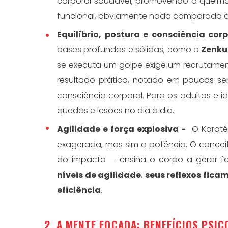
corporal saudável, promovendo a queim
funcional, obviamente nada comparada à
Equilíbrio, postura e consciência corp
bases profundas e sólidas, como o
Zenku
se executa um golpe exige um recrutame
resultado prático, notado em poucas se
consciência corporal. Para os adultos e id
quedas e lesões no dia a dia.
Agilidade e força explosiva -
O Karatê
exagerada, mas sim a potência. O conce
do impacto — ensina o corpo a gerar f
níveis de agilidade
,
seus reflexos fica
eficiência
.
2. A MENTE FOCADA: BENEFÍCIOS PSIC