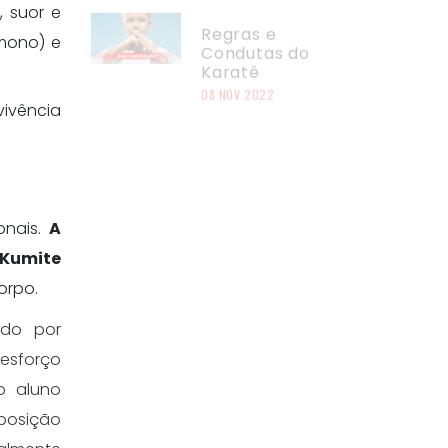
 suor e
Regras e
Condutas do
mono) e
Karatê
08 NOV 2022
vivência
onais.
A
 Kumite
orpo.
ado por
esforço
o aluno
posição