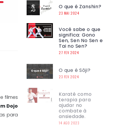
O que é Zanshin?
23 MAI 2024
Você sabe o que
significa: Gono
Sen, Sen No Sen e
Tai no Sen?
27 FEV 2024
O que é Sōji?
23 FEV 2024
Karatê como
 filmes
terapia para
ajudar no
um Dojo
combate à
ansiedade.
cas para
14 AGO 2023