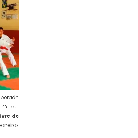
 liberado
o. Com o
ivre de
barreiras