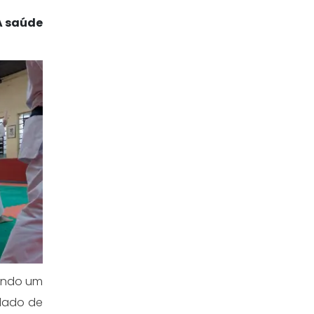
A saúde
ando um
 lado de