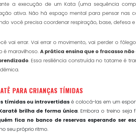
urante a execução de um Kata (uma sequência comp
ção ativa. Não há espaço mental para pensar nas c
ando você precisa coordenar respiração, base, defesa 
cê vai errar. Vai errar o movimento, vai perder o fôlego,
so é maravilhoso.
A prática ensina que o fracasso não 
aprendizado
. Essa resiliência construída no tatame é tra
adêmica.
RATÊ PARA CRIANÇAS TÍMIDAS
s tímidas ou introvertidas
é colocá-las em um espor
Karatê brilha de forma única
. Embora o treino seja 
guém fica no banco de reservas esperando ser es
o seu próprio ritmo.