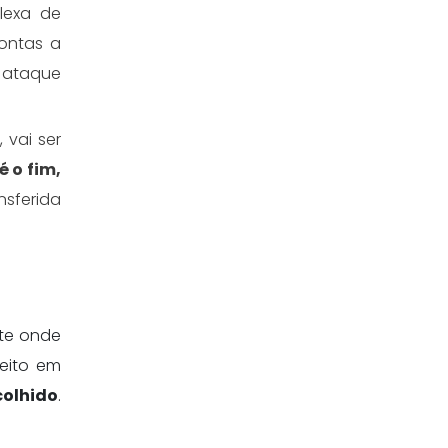
lexa de
ontas a
e ataque
 vai ser
é o fim,
nsferida
te onde
feito em
colhido
.