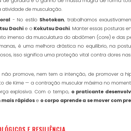
a de gordura e o ganho de massa magra de forma tot
 atividade de musculação.
oral
- No estilo
Shotokan
, trabalhamos exaustivame
tsu Dachi
e o
Kokutsu Dachi
. Manter essas posturas 
nto imenso da musculatura do abdômen (core) e das p
manas, é uma melhora drástica no equilíbrio, na post
osos, isso significa uma proteção vital contra dores nas
 não promove, nem tem a intenção, de promover a hipe
ito de Kime — a contração muscular máxima no moment
orça explosiva. Com o tempo,
o praticante desenvolv
m mais rápidos
e
o corpo aprende a se mover com pre
OLÓGICOS E RESILIÊNCIA