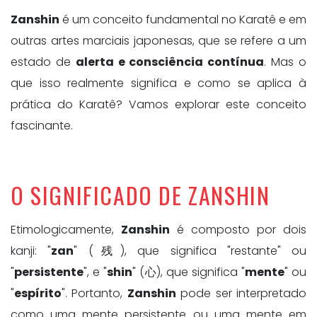
Zanshin
é um conceito fundamental no Karatê e em
outras artes marciais japonesas, que se refere a um
estado de
alerta e consciência contínua
. Mas o
que isso realmente significa e como se aplica à
prática do Karatê? Vamos explorar este conceito
fascinante.
O SIGNIFICADO DE ZANSHIN
Etimologicamente,
Zanshin
é composto por dois
kanji: "
zan
" (残), que significa "restante" ou
"
persistente
", e "
shin
" (心), que significa "
mente
" ou
"
espírito
". Portanto,
Zanshin
pode ser interpretado
como uma mente persistente ou uma mente em