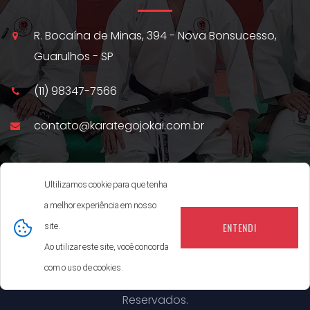
R. Bocaína de Minas, 394 - Nova Bonsucesso,
Guarulhos - SP
(11) 98347-7566
contato@karategojokai.com.br
Ultilizamos cookie para que tenha
a melhor experiência em nosso
ENTENDI
site.
Ao utilizar este site, você concorda
com o uso de cookies.
© Copyright
2026
Karatê Gojo-Kai - Todos Direitos
Reservados.