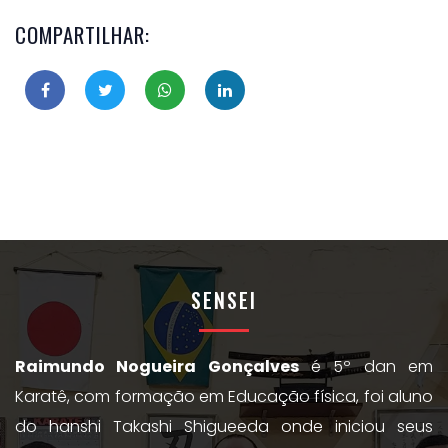
COMPARTILHAR:
SENSEI
Raimundo Nogueira Gonçalves
é 5º dan em
Karatê, com formação em Educação física, foi aluno
do hanshi Takashi Shigueeda onde iniciou seus