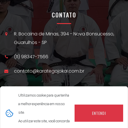
CONTATO
R. Bocaína de Minas, 394 - Nova Bonsucesso,
Guarulhos - SP
(11) 98347-7566
contato@karategojokai.com.br
Ultilizamos cookie para que tenha
a melhor experiência em nosso
ENTENDI
site.
Ao utilizar este site, você concorda